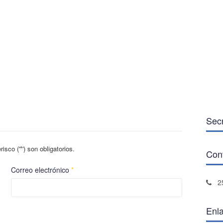
Secr
sco ('*') son obligatorios.
Con
Correo electrónico
*
2
Enl