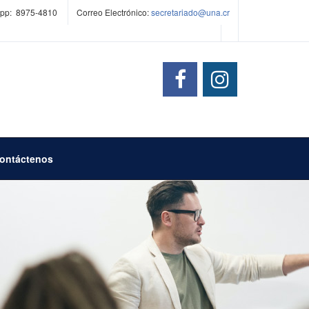
pp: 8975-4810
Correo Electrónico:
secretariado@una.cr
ontáctenos